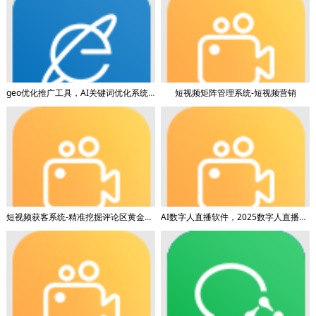
geo优化推广工具，AI关键词优化系统，geo推广业务
短视频矩阵管理系统-短视频营销
短视频获客系统-精准挖掘评论区黄金流量
AI数字人直播软件，2025数字人直播防封版