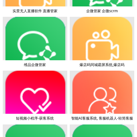
实景无人直播软件 直播管家
企微管家 企微scrm
维品企微管家
爆店码同城霸屏系统,爆店码
短视频小程序-获客系统
智能AI客服系统, 客服机器人-轻简客服