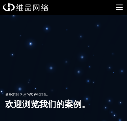
量身定制-为您的客户和团队。
欢迎浏览我们的案例。