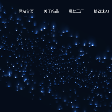
网站首页
关于维品
爆款工厂
摇钱速AI