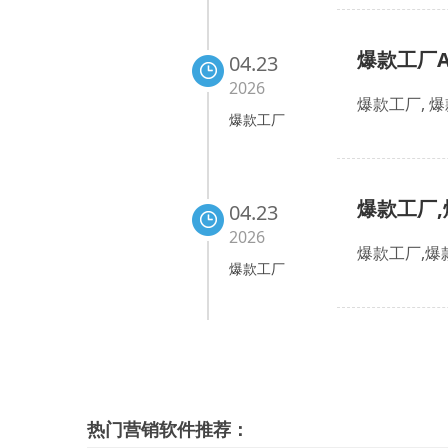
爆款工厂
04.23
2026
爆款工厂, 
爆款工厂
爆款工厂,
04.23
2026
爆款工厂,爆
爆款工厂
热门营销软件推荐：