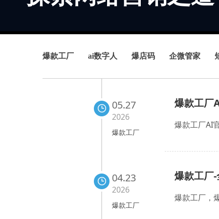
爆款工厂
ai数字人
爆店码
企微管家
爆款工厂A
05.27
2026
爆款工厂AI
爆款工厂
爆款工厂
04.23
2026
爆款工厂，爆
爆款工厂